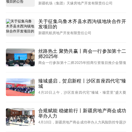
新疆机场（集团）天缘房地产开发有限责任公司
关于征集乌鲁木齐县水西沟镇地块合作开
发项目的
新疆民航房地产开发有限责任公司
丝路热土 聚势共赢丨商会一行参加第十二
师2025年
商会一行参加第十二师2025年招商引资项目推介会暨项
目签约仪式。
臻城盛启，贺启新程丨沙区首座四代宅“臻
城
4月10日上午，沙区首座四代宅“臻城・臻雲里”盛大奠
基。
合规赋能 稳健前行丨新疆房地产商会成功
举办人力
4月10日，新疆房地产商会成功举办人力风险防控专题沙
龙。