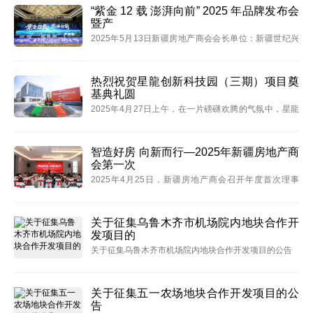
日，新疆房地产商会组织「文化润疆」新疆建筑传承线
“紫金 12 载 澎湃向前” 2025 年品牌发布会
暨产
上分享
2025年5月13日新疆房地产商会会长单位：新疆世纪兴
业投资集团在乌鲁木齐希尔顿酒店举办“紫金十二载 澎湃
向前”品牌发布会。
热烈祝贺星龍创新科技园（三期）项目奠
基典礼圆
2025年4月27日上午，在一片磅礴欢腾的气氛中，星龍
创新科技园（三期）奠基典礼圆满举行，新疆房地产商
会秘书长吴丽娟应邀出席并送上祝福。
智造好房 向新而行—2025年新疆房地产商
会第一次
2025年4月25日，新疆房地产商会召开年度首次理事
会，以政策研判、市场洞察与经验共创为抓手，擘画新
疆“好房子”建设新蓝图。
关于征集乌鲁木齐市机场院内地块合作开
发项目的
关于征集乌鲁木齐市机场院内地块合作开发项目的公告
关于征集五一农场地块合作开发项目的公
告