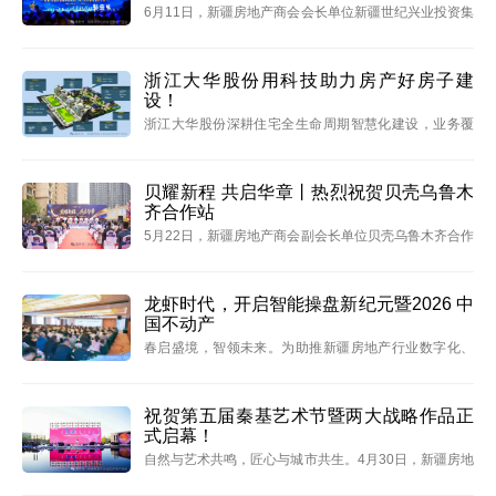
6月11日，新疆房地产商会会长单位新疆世纪兴业投资集
团“国匠兴城 时代见证”紫金13载品牌盛典隆重举行。商
会监事长、财税事务部主任、中疆投资马龙，常务副会
长王家梁实业叶梓青、包献华，金桥诚通房产张喜军，
浙江大华股份用科技助力房产好房子建
设！
旭瑞
浙江大华股份深耕住宅全生命周期智慧化建设，业务覆
盖新房开发建设、后期物业服务、老旧小区改造三大核
心场景，以AI、IoT 物联技术为底座，为地产行业提供一
站式智慧社区整体解决方案。
贝耀新程 共启华章丨热烈祝贺贝壳乌鲁木
齐合作站
5月22日，新疆房地产商会副会长单位贝壳乌鲁木齐合作
站新疆寰域科技有限公司隆重举办“贝耀新程 共启华
章”乔迁庆典仪式。新疆房地产商会秘书长吴丽娟受邀出
席并致辞。本次庆典现场宾客云集，行业商协会领导、
龙虾时代，开启智能操盘新纪元暨2026 中
国不动产
品牌合
春启盛境，智领未来。为助推新疆房地产行业数字化、
智能化转型升级，5月14日，由新疆房地产商会主办、明
源云客承办的「龙虾时代，开启智能操盘新纪元— 暨
2026 中国不动产 AI 营销创新论坛・新疆站」活动圆满
祝贺第五届秦基艺术节暨两大战略作品正
式启幕！
自然与艺术共鸣，匠心与城市共生。4月30日，新疆房地
产商会常务副会长单位秦基地产重磅启幕第五届秦基艺