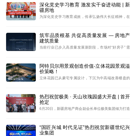
商会党支部书记、名誉会长陈代元，副会长旭瑞置业江
深化党史学习教育 激发实干奋进动能 | 新
疆房地
岚
为深化党史学习教育成效，传承弘扬伟大长征精神，在
中国共产党成立105周年、“七一”建党节来临之际，商会
党支部于6月26日组织开展迎“七一”观影主题党日活动，
以光影为媒重温红色岁月，凝聚奋进力量。
筑牢品质根基 共促高质量发展 — 房地产
建筑质量
当前行业已步入高质量发展新阶段，市场对“好房子” 需
求持续升级，企业普遍面临管控难度加大、监管趋严、
品质期望升高等挑战，构建系统化质量管理体系已成行
业核心要务。为助力会员企业破解管控痛点，6 月 23
阿特贝尔用景观创造价值-立体花园景观溢
价策略！
日，新
立体花园已从豪宅专属设计，下沉为中高端改善楼盘的
核心价值卖点。对比传统地下车库，该设计可降低
20%-30%建安成本，同时依托立体景观、人车分流、无
雨归家等优势，实现约8%的产品溢价，市场落地性极
热烈祝贺极美 · 天山玫瑰园盛大开盘 | 首开
抢定
强。
6月20日，新疆房地产商会副会长单位极美集团倾力打造
的极美・天山玫瑰园项目在乌鲁木齐天山区盛大开盘。
项目首开即引爆市场热度，当日实现抢定房源331套、劲
销金额5.16亿元的亮眼成绩，以现象级热销态势为乌鲁
“国匠兴城 时代见证”热烈祝贺新疆世纪兴
业集团