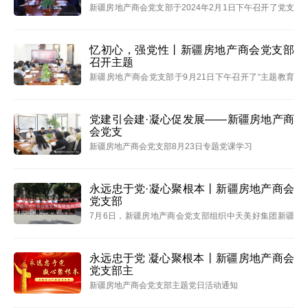
新疆房地产商会党支部于2024年2月1日下午召开了党支
部扩大会议
忆初心，强党性丨新疆房地产商会党支部
召开主题
新疆房地产商会党支部于9月21日下午召开了“主题教育
专题民主生活会”
党建引会建·凝心促发展——新疆房地产商
会党支
新疆房地产商会党支部8月23日专题党课学习
永远忠于党·凝心聚根本丨新疆房地产商会
党支部
7月6日，新疆房地产商会党支部组织中天美好集团新疆
公司党小组、兆龙集团党总支、秦基房产公司党小组、
俊发房产公司党小组共30余名党员、入党积极分子参观
红色教育基地—毛泽民故居和西路军纪念馆，引导党员
永远忠于党 凝心聚根本丨新疆房地产商会
党支部主
干部在以
新疆房地产商会党支部主题党日活动通知