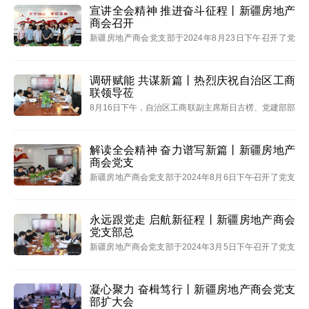
杨联芳以及第一联合党支部等八个单位党建负责人在大
宣讲全会精神 推进奋斗征程丨新疆房地产
商会召开
会上进行了述
新疆房地产商会党支部于2024年8月23日下午召开了党
支部党员大会，会议由商会党支部书记、名誉会长陈代
元主持，党支部副书记单位、中天美好集团赵文彬，组
织委员单位、俊发房产焦晓丽，宣传委员单位、兆龙集
调研赋能 共谋新篇丨热烈庆祝自治区工商
联领导莅
团孟玉莲及
8月16日下午，自治区工商联副主席斯日古楞、党建部部
长李建国赴商会调研指导党建工作，商会党支部书记、
名誉会长陈代元，党支部副书记单位、中天美好集团赵
文彬，组织委员单位、俊发房产焦晓丽，秘书长吴丽娟
解读全会精神 奋力谱写新篇丨新疆房地产
商会党支
等参加会
新疆房地产商会党支部于2024年8月6日下午召开了党支
部支委会议，会议由商会党支部书记、名誉会长陈代元
主持，党支部副书记单位、中天美好集团赵文彬，组织
委员单位、俊发房产焦晓丽，宣传委员单位、兆龙集团
永远跟党走 启航新征程丨新疆房地产商会
党支部总
孟玉莲等
新疆房地产商会党支部于2024年3月5日下午召开了党支
部工作总结及表彰大会，会议由商会党支部副书记、监
事长 张益堂主持，党支部书记、名誉会长 陈代元，纪检
委员、新疆秦基房地产开发有限公司 王志刚，组织委
凝心聚力 奋楫笃行丨新疆房地产商会党支
部扩大会
员、新疆