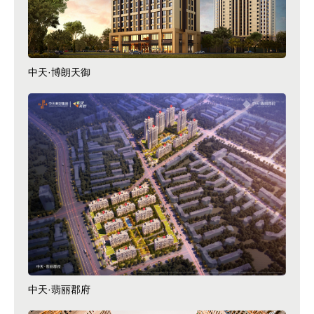
中天·博朗天御
中天·翡丽郡府