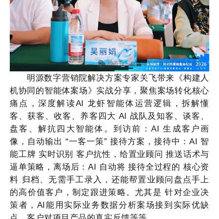
明源数字营销院解决方案专家关飞带来《构建人
机协同的智能体案场》实战分享，聚焦案场转化核心
痛点，深度解读
AI 龙虾智能体运营逻辑，拆解懂
客、获客、收客、养客四大 AI 战队及知客、谈客、
盘客、解抗四大智能体。到访前：AI 生成客户画
像，自动输出 “一客一策” 接待方案，接待中：AI 智
能工牌 实时识别 客户抗性，给置业顾问 推送话术与
逼单策略，离场后：AI 自动将 接待全过程的 核心资
料 归档、无需手工录入，还能帮置业顾问盘点手上
的高价值客户，制定跟进策略。尤其是 针对企业决
策者，AI能用实际业务数据分析案场接到实际优缺
点，客户对项目产品的真实反馈等等。