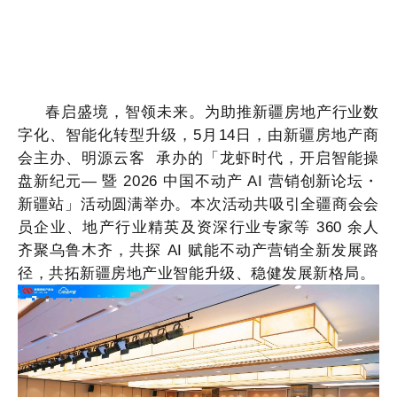
春启盛境，智领未来。为助推新疆房地产行业数
字化、智能化转型升级，
5月14日，
由新疆房地产商
会主办、
明源云客
承办的「龙虾时代，开启智能操
盘新纪元
— 暨 2026 中国不动产 AI 营销创新论坛・
新疆站」活动圆满举办。本次活动共吸引全疆商会会
员企业、地产行业精英及资深行业专家等 360 余人
齐聚乌鲁木齐，共探 AI 赋能不动产营销全新发展路
径，共拓新疆房地产业智能升级、稳健发展新格局
。