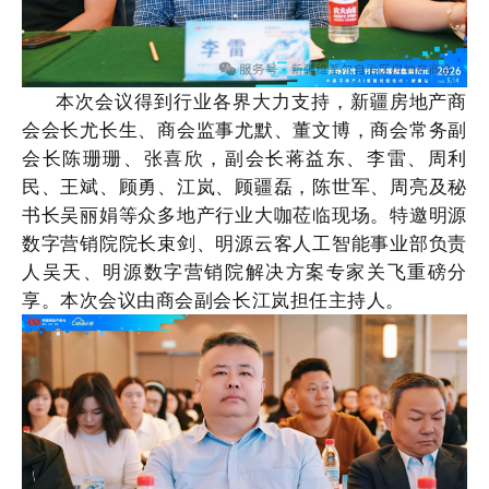
本次
会议
得到行业各界大力支持，新疆房地产商
会会长尤长生、商会监事尤默、董文博，商会常务副
会长陈珊珊、张喜欣，副会长蒋益东、李雷、周利
民、王斌、顾勇、
江岚、
顾疆磊，陈世军
、
周亮及秘
书长吴丽娟等众多地产行业大咖莅临现场。特邀明源
数字营销院院长束剑、明源云客人工智能事业部负责
人吴天、明源数字营销院解决方案专家关飞重磅
分
享
。本次
会议
由商会副会长江岚担任主持人。