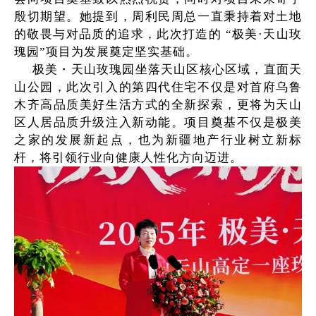
殷切期望。她提到，周利民周总一直秉持着对土地
的敬畏与对品质的追求，此次打造的 “极美·天山玫
瑰园”项目为发展奠定坚实基础。
极美・天山玫瑰园坐落天山区核心区域，直面天
山公园，此次引入的第四代住宅不仅是对首府乌鲁
木齐高品质美好生活方式的全新探索，更将为天山
区人居品质升级注入新动能。项目奠基不仅是极美
之家的发展新起点，也为新疆地产行业树立新标
杆，将引领行业向健康人性化方向迈进。