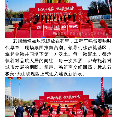
彩烟绚烂如玫瑰绽放在苍穹，工程车鸣笛奏响时
代华章，现场氛围推向高潮。领导们移步奠基区，
拿起金锹共同培下第一方沃土。每一锹泥土，都承
载着对品质人居的向往；每一次挥洒，都寄托着对
城市发展的期盼。掌声、鸣笛声交织回荡，标志着
极美·天山玫瑰园正式迈入建设新阶段。